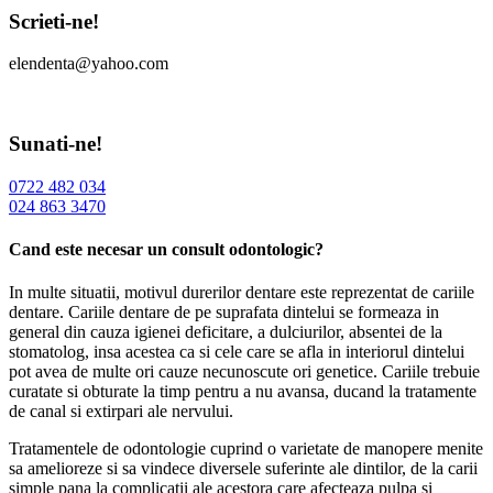
Scrieti-ne!
elendenta@yahoo.com
Sunati-ne!
0722 482 034
024 863 3470
Cand este necesar un consult odontologic?
In multe situatii, motivul durerilor dentare este reprezentat de cariile
dentare. Cariile dentare de pe suprafata dintelui se formeaza in
general din cauza igienei deficitare, a dulciurilor, absentei de la
stomatolog, insa acestea ca si cele care se afla in interiorul dintelui
pot avea de multe ori cauze necunoscute ori genetice. Cariile trebuie
curatate si obturate la timp pentru a nu avansa, ducand la tratamente
de canal si extirpari ale nervului.
Tratamentele de odontologie cuprind o varietate de manopere menite
sa amelioreze si sa vindece diversele suferinte ale dintilor, de la carii
simple pana la complicatii ale acestora care afecteaza pulpa si