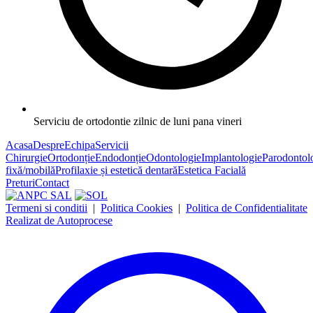
Serviciu de ortodontie zilnic de luni pana vineri
Acasa
Despre
Echipa
Servicii
Chirurgie
Ortodonție
Endodonție
Odontologie
Implantologie
Parodontol
fixă/mobilă
Profilaxie și estetică dentară
Estetica Facială
Preturi
Contact
Termeni si conditii
|
Politica Cookies
|
Politica de Confidentialitate
Realizat de Autoprocese