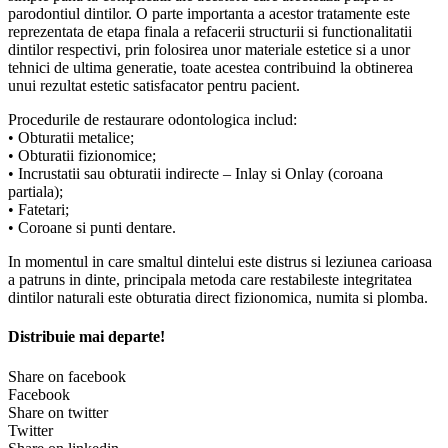
parodontiul dintilor. O parte importanta a acestor tratamente este
reprezentata de etapa finala a refacerii structurii si functionalitatii
dintilor respectivi, prin folosirea unor materiale estetice si a unor
tehnici de ultima generatie, toate acestea contribuind la obtinerea
unui rezultat estetic satisfacator pentru pacient.
Procedurile de restaurare odontologica includ:
• Obturatii metalice;
• Obturatii fizionomice;
• Incrustatii sau obturatii indirecte – Inlay si Onlay (coroana
partiala);
• Fatetari;
• Coroane si punti dentare.
In momentul in care smaltul dintelui este distrus si leziunea carioasa
a patruns in dinte, principala metoda care restabileste integritatea
dintilor naturali este obturatia direct fizionomica, numita si plomba.
Distribuie mai departe!
Share on facebook
Facebook
Share on twitter
Twitter