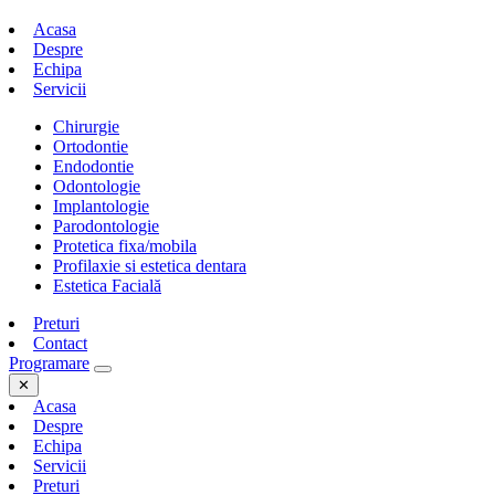
Acasa
Despre
Echipa
Servicii
Chirurgie
Ortodontie
Endodontie
Odontologie
Implantologie
Parodontologie
Protetica fixa/mobila
Profilaxie si estetica dentara
Estetica Facială
Preturi
Contact
Programare
✕
Acasa
Despre
Echipa
Servicii
Preturi